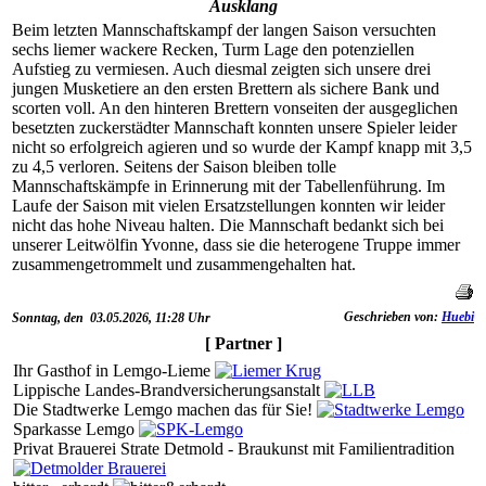
Ausklang
Beim letzten Mannschaftskampf der langen Saison versuchten
sechs liemer wackere Recken, Turm Lage den potenziellen
Aufstieg zu vermiesen. Auch diesmal zeigten sich unsere drei
jungen Musketiere an den ersten Brettern als sichere Bank und
scorten voll. An den hinteren Brettern vonseiten der ausgeglichen
besetzten zuckerstädter Mannschaft konnten unsere Spieler leider
nicht so erfolgreich agieren und so wurde der Kampf knapp mit 3,5
zu 4,5 verloren. Seitens der Saison bleiben tolle
Mannschaftskämpfe in Erinnerung mit der Tabellenführung. Im
Laufe der Saison mit vielen Ersatzstellungen konnten wir leider
nicht das hohe Niveau halten. Die Mannschaft bedankt sich bei
unserer Leitwölfin Yvonne, dass sie die heterogene Truppe immer
zusammengetrommelt und zusammengehalten hat.
Geschrieben von:
Huebi
Sonntag, den 03.05.2026, 11:28 Uhr
[ Partner ]
Ihr Gasthof in Lemgo-Lieme
Lippische Landes-Brandversicherungsanstalt
Die Stadtwerke Lemgo machen das für Sie!
Sparkasse Lemgo
Privat Brauerei Strate Detmold - Braukunst mit Familientradition