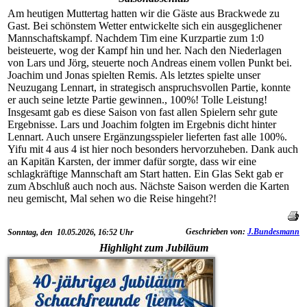
Am heutigen Muttertag hatten wir die Gäste aus Brackwede zu
Gast. Bei schönstem Wetter entwickelte sich ein ausgeglichener
Mannschaftskampf. Nachdem Tim eine Kurzpartie zum 1:0
beisteuerte, wog der Kampf hin und her. Nach den Niederlagen
von Lars und Jörg, steuerte noch Andreas einem vollen Punkt bei.
Joachim und Jonas spielten Remis. Als letztes spielte unser
Neuzugang Lennart, in strategisch anspruchsvollen Partie, konnte
er auch seine letzte Partie gewinnen., 100%! Tolle Leistung!
Insgesamt gab es diese Saison von fast allen Spielern sehr gute
Ergebnisse. Lars und Joachim folgten im Ergebnis dicht hinter
Lennart. Auch unsere Ergänzungsspieler lieferten fast alle 100%.
Yifu mit 4 aus 4 ist hier noch besonders hervorzuheben. Dank auch
an Kapitän Karsten, der immer dafür sorgte, dass wir eine
schlagkräftige Mannschaft am Start hatten. Ein Glas Sekt gab er
zum Abschluß auch noch aus. Nächste Saison werden die Karten
neu gemischt, Mal sehen wo die Reise hingeht?!
Geschrieben von:
J.Bundesmann
Sonntag, den 10.05.2026, 16:52 Uhr
Highlight zum Jubiläum