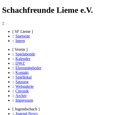
Schachfreunde Lieme e.V.
×
[ SF Lieme ]
::
Startseite
::
Intern
[ Verein ]
::
Spielabende
::
Kalender
::
DWZ
::
Ehrenmitglieder
::
Kontakt
::
Spiellokal
::
Satzung
::
Webgalerie
::
Chronik
::
Archiv
::
Impressum
[ Jugendschach ]
::
Jugend-News