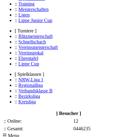
::
Training
::
Meisterschaften
::
Ligen
::
Lippe Junior Cup
[ Turniere ]
::
Blitzmeisterschaft
::
Schnellschach
::
Vereinsmeisterschaft
::
Vereinspokal
::
Ehrentafel
::
Lippe Cup
[ Spielklassen ]
::
NRW-Liga 1
::
Regionalliga
::
Verbandsklasse B
::
Bezirksliga
::
Kreisliga
[ Besucher ]
:: Online:
12
:: Gesamt:
0446235
☰ Menu