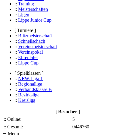
::
Training
::
Meisterschaften
::
Ligen
::
Lippe Junior Cup
[ Turniere ]
::
Blitzmeisterschaft
::
Schnellschach
::
Vereinsmeisterschaft
::
Vereinspokal
::
Ehrentafel
::
Lippe Cup
[ Spielklassen ]
::
NRW-Liga 1
::
Regionalliga
::
Verbandsklasse B
::
Bezirksliga
::
Kreisliga
[ Besucher ]
:: Online:
5
:: Gesamt:
0446760
☰ Menu