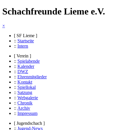
Schachfreunde Lieme e.V.
×
[ SF Lieme ]
::
Startseite
::
Intern
[ Verein ]
::
Spielabende
::
Kalender
::
DWZ
::
Ehrenmitglieder
::
Kontakt
::
Spiellokal
::
Satzung
::
Webgalerie
::
Chronik
::
Archiv
::
Impressum
[ Jugendschach ]
::
Jugend-News