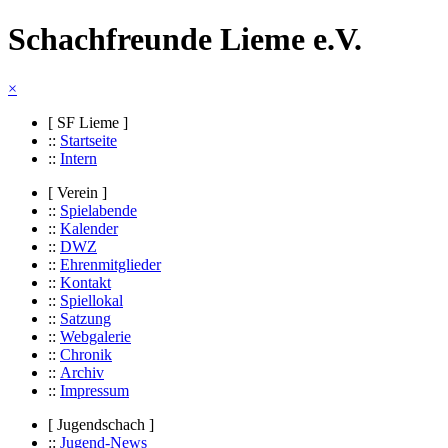
Schachfreunde Lieme e.V.
×
[ SF Lieme ]
::
Startseite
::
Intern
[ Verein ]
::
Spielabende
::
Kalender
::
DWZ
::
Ehrenmitglieder
::
Kontakt
::
Spiellokal
::
Satzung
::
Webgalerie
::
Chronik
::
Archiv
::
Impressum
[ Jugendschach ]
::
Jugend-News