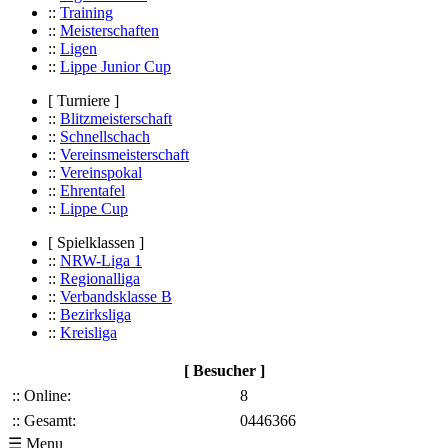
::
Training
::
Meisterschaften
::
Ligen
::
Lippe Junior Cup
[ Turniere ]
::
Blitzmeisterschaft
::
Schnellschach
::
Vereinsmeisterschaft
::
Vereinspokal
::
Ehrentafel
::
Lippe Cup
[ Spielklassen ]
::
NRW-Liga 1
::
Regionalliga
::
Verbandsklasse B
::
Bezirksliga
::
Kreisliga
[ Besucher ]
:: Online:
8
:: Gesamt:
0446366
☰ Menu